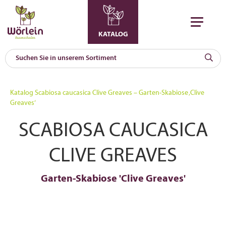
KATALOG
KAT
0
Katalog
Scabiosa caucasica Clive Greaves – Garten-Skabiose ‚Clive
a
Greaves‘
A
SCABIOSA CAUCASICA
F
l
CLIVE GREAVES
Garten-Skabiose 'Clive Greaves'