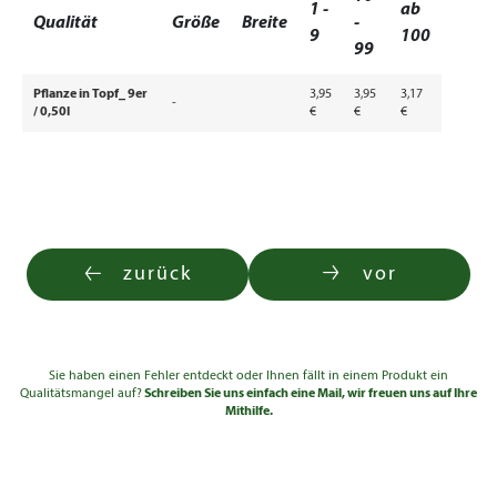
1 -
ab
Qualität
Größe
Breite
-
9
100
99
Pflanze in Topf_ 9er
3,95
3,95
3,17
-
/ 0,50l
€
€
€
zurück
vor
Sie haben einen Fehler entdeckt oder Ihnen fällt in einem Produkt ein
Qualitätsmangel auf?
Schreiben Sie uns einfach eine Mail, wir freuen uns auf Ihre
Mithilfe.