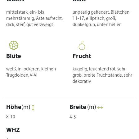
mittelstark, ein- bis
unpaarig gefiedert, Blättchen
mehrstämmig, Äste aufrecht,
11-17, elliptisch, groß,
dick, steif, gut verzweigt
dunkelgrün, unten heller
Blüte
Frucht
weiß, in lockeren, kleinen
kugelig, leuchtend rot, sehr
Trugdolden, V-VI
groß, breite Fruchtstände, sehr
dekorativ
Höhe
(m)
Breite
(m)
8-10
4-5
WHZ