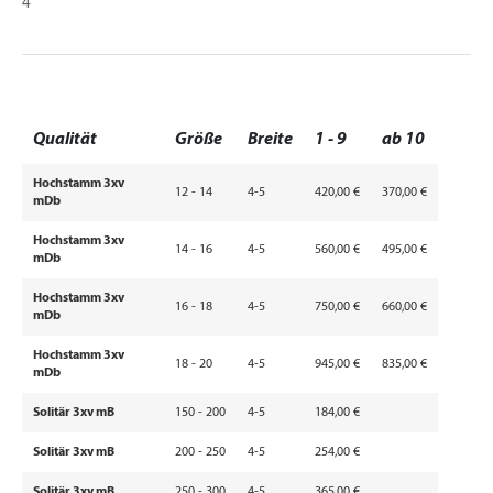
4
Qualität
Größe
Breite
1 - 9
ab 10
Hochstamm 3xv
12 - 14
4-5
420,00 €
370,00 €
mDb
Hochstamm 3xv
14 - 16
4-5
560,00 €
495,00 €
mDb
Hochstamm 3xv
16 - 18
4-5
750,00 €
660,00 €
mDb
Hochstamm 3xv
18 - 20
4-5
945,00 €
835,00 €
mDb
Solitär 3xv mB
150 - 200
4-5
184,00 €
Solitär 3xv mB
200 - 250
4-5
254,00 €
Solitär 3xv mB
250 - 300
4-5
365,00 €