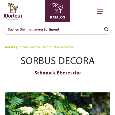
KATALOG
KAT
0
Katalog
Sorbus decora – Schmuck-Eberesche
a
SORBUS DECORA
A
F
l
Schmuck-Eberesche