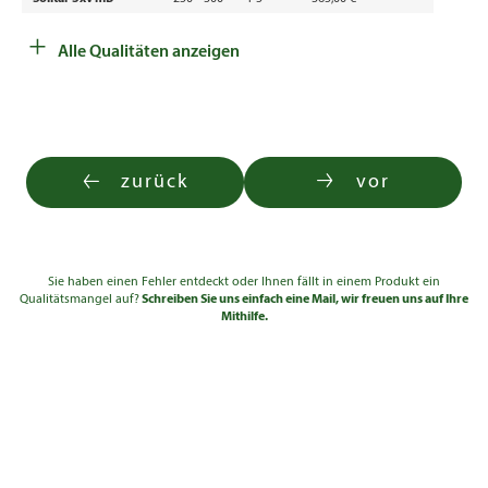
+
Solitär 3xv mB
300 - 350
4-5
560,00 €
Alle Qualitäten anzeigen
zurück
vor
Sie haben einen Fehler entdeckt oder Ihnen fällt in einem Produkt ein
Qualitätsmangel auf?
Schreiben Sie uns einfach eine Mail, wir freuen uns auf Ihre
Mithilfe.