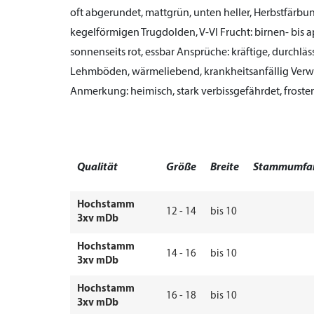
oft abgerundet, mattgrün, unten heller, Herbstfärbu
kegelförmigen Trugdolden, V-VI
Frucht:
birnen- bis a
sonnenseits rot, essbar
Ansprüche:
kräftige, durchläs
Lehmböden, wärmeliebend, krankheitsanfällig
Verw
Anmerkung:
heimisch, stark verbissgefährdet, frost
Qualität
Größe
Breite
Stammumfa
Hochstamm
12 - 14
bis 10
3xv mDb
Hochstamm
14 - 16
bis 10
3xv mDb
Hochstamm
16 - 18
bis 10
3xv mDb