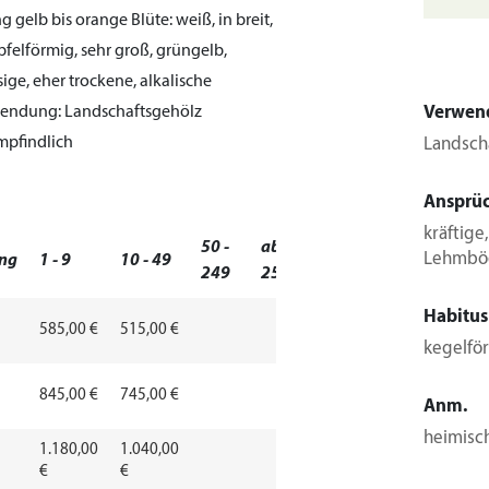
ng gelb bis orange
Blüte:
weiß, in breit,
pfelförmig, sehr groß, grüngelb,
sige, eher trockene, alkalische
endung:
Landschaftsgehölz
Verwen
empfindlich
Landsch
Ansprü
kräftige
50 -
ab
Lehmböd
ng
1 - 9
10 - 49
249
250
Habitus
585,00 €
515,00 €
kegelför
845,00 €
745,00 €
Anm.
heimisch
1.180,00
1.040,00
€
€