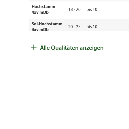
Hochstamm
18 - 20
bis 10
4xv mDb
Sol.Hochstamm
20 - 25
bis 10
4xv mDb
Sol.Hochstamm
+
25 - 30
bis 10
4xv mDb
Alle Qualitäten anzeigen
80 -
Heister Cont. 5l
bis 10
100
100 -
Heister Cont. 5l
bis 10
125
Heister Cont.
125 -
bis 10
7,5l
150
v.Heister ab 5
125 -
bis 10
5 - 6
cm Umfang oB
150
Heister Cont.
150 -