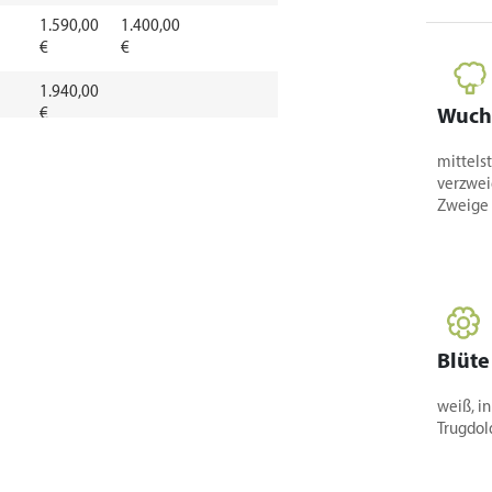
1.590,00
1.400,00
€
€
1.940,00
€
Wuch
2.470,00
mittels
€
verzwei
Zweige 
44,50 €
67,10 €
Blüte
84,50 €
weiß, i
63,80
51,20
Trugdol
63,80 €
63,80 €
€
€