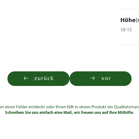
104,00 €
78,50
62,80
Höhe
(
78,50 €
78,50 €
€
€
10-15
96,50
77,00
96,50 €
96,50 €
€
€
zurück
vor
en einen Fehler entdeckt oder Ihnen fällt in einem Produkt ein Qualitätsman
Schreiben Sie uns einfach eine Mail, wir freuen uns auf Ihre Mithilfe.