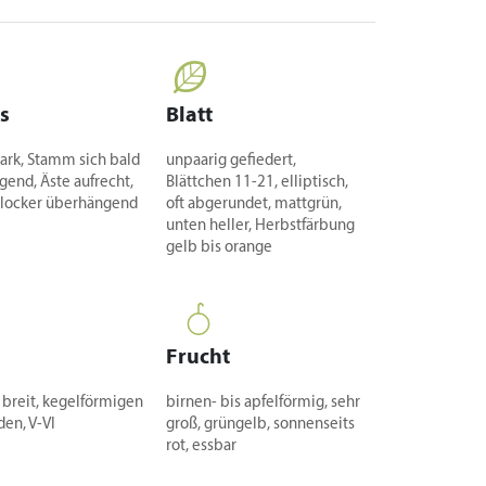
s
Blatt
tark, Stamm sich bald
unpaarig gefiedert,
gend, Äste aufrecht,
Blättchen 11-21, elliptisch,
locker überhängend
oft abgerundet, mattgrün,
unten heller, Herbstfärbung
gelb bis orange
Frucht
n breit, kegelförmigen
birnen- bis apfelförmig, sehr
den, V-VI
groß, grüngelb, sonnenseits
rot, essbar