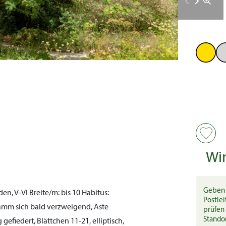
Wi
Geben 
den, V-VI
Breite/m:
bis 10
Habitus:
Postlei
tamm sich bald verzweigend, Äste
prüfen 
Stando
gefiedert, Blättchen 11-21, elliptisch,