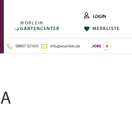
LOGIN
WÖRLEIN
GARTENCENTER
MERKLISTE
FACEBOOK
FOLGE UNS AUF:
INSTAGRAM
08807 9210-0
info@woerlein.de
JOBS
5
CA