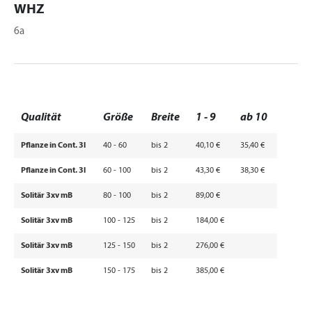
WHZ
6a
Qualität
Größe
Breite
1 - 9
ab 10
Pflanze in Cont. 3l
40 - 60
bis 2
40,10 €
35,40 €
Pflanze in Cont. 3l
60 - 100
bis 2
43,30 €
38,30 €
Solitär 3xv mB
80 - 100
bis 2
89,00 €
Solitär 3xv mB
100 - 125
bis 2
184,00 €
Solitär 3xv mB
125 - 150
bis 2
276,00 €
Solitär 3xv mB
150 - 175
bis 2
385,00 €