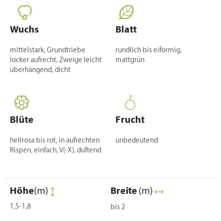
Wuchs
Blatt
mittelstark, Grundtriebe
rundlich bis eiförmig,
locker aufrecht, Zweige leicht
mattgrün
überhängend, dicht
Blüte
Frucht
hellrosa bis rot, in aufrechten
unbedeutend
Rispen, einfach, V(-X), duftend
Höhe
(m)
Breite
(m)
1,5-1,8
bis 2