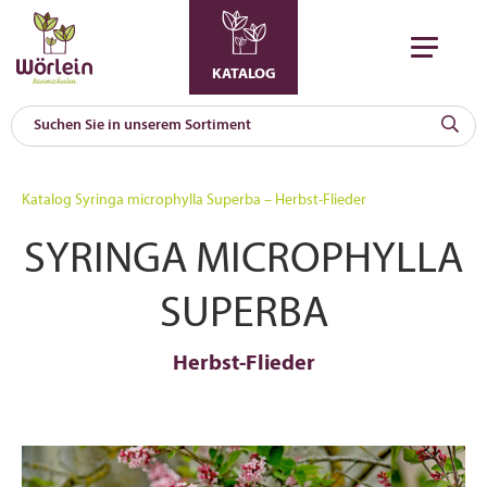
KATALOG
KAT
0
Katalog
Syringa microphylla Superba – Herbst-Flieder
a
SYRINGA MICROPHYLLA
A
F
l
SUPERBA
Herbst-Flieder