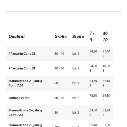
1 -
ab
Qualität
Größe
Breite
9
10
24,20
21,40
Pflanze in Cont. 3l
30 - 40
bis 2
€
€
54,60
48,30
Pflanze in Cont. 3l
40 - 60
bis 2
€
€
Stamm Krone 2+ jährig
53,30
47,10
60
bis 2
Cont. 7,5l
€
€
78,50
69,10
Solitär 3xv mB
60 - 80
bis 2
€
€
Stamm Krone 2+ jährig
59,00
52,20
80
bis 2
Cont. 7,5l
€
€
Stamm Krone 2+ jährig
65,40
57,80