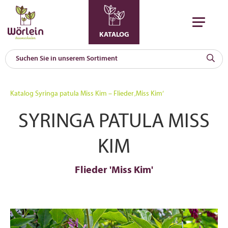
KATALOG
KAT
0
Katalog
Syringa patula Miss Kim – Flieder ‚Miss Kim‘
a
SYRINGA PATULA MISS
A
F
l
KIM
Flieder 'Miss Kim'