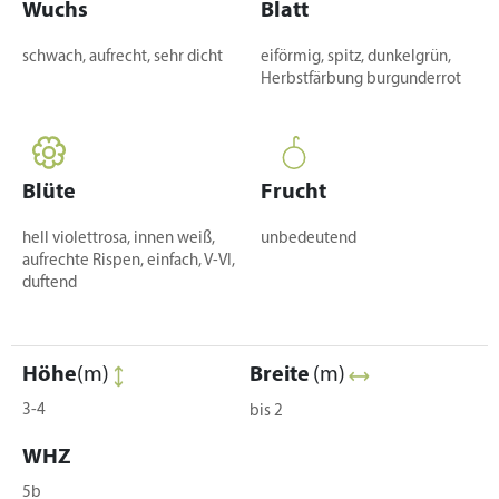
Wuchs
Blatt
schwach, aufrecht, sehr dicht
eiförmig, spitz, dunkelgrün,
Herbstfärbung burgunderrot
Blüte
Frucht
hell violettrosa, innen weiß,
unbedeutend
aufrechte Rispen, einfach, V-VI,
duftend
Höhe
(m)
Breite
(m)
3-4
bis 2
WHZ
5b