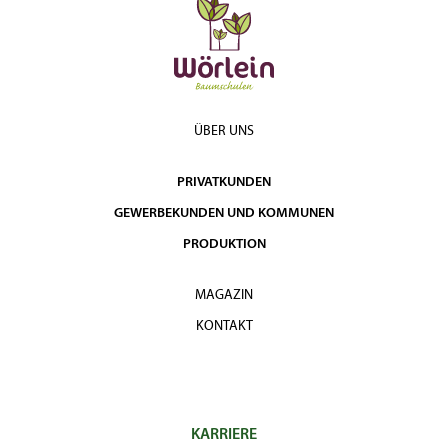
Solitär hoch 5xv
200 -
1.240,00
3-4 (4-6)
mDb
225
€
225 -
2.290,00
Solitär 6xv mDb
3-4 (4-6)
250
€
ÜBER UNS
Solitär hoch 5xv
225 -
1.840,00
3-4 (4-6)
mDb
250
€
PRIVATKUNDEN
GEWERBEKUNDEN UND KOMMUNEN
PRODUKTION
MAGAZIN
KONTAKT
KARRIERE