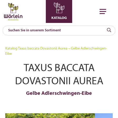
KATALOG
KAT
0
Katalog
Taxus baccata Dovastonii Aurea – Gelbe Adlerschwingen-
a
Eibe
A
TAXUS BACCATA
F
l
DOVASTONII AUREA
Gelbe Adlerschwingen-Eibe