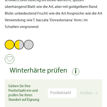
schwach, breit buschig bis locker aufrecht, Spitzen
überhängend
Blatt:
wie die Art, aber mit goldgelbem Rand
Blüte:
unbedeutend
Frucht:
wie die Art
Ansprüche:
wie die Art
Verwendung:
wie T. baccata 'Dovastoniana'
Anm.:
im
Schatten vergrünend
Winterhärte prüfen
i
Geben Sie Ihre
Postleitzahl ein und
Prüfen
prüfen Sie Ihren
Standort auf Eignung