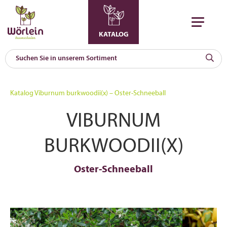
KATALOG
KAT
0
Katalog
Viburnum burkwoodii(x) – Oster-Schneeball
a
VIBURNUM
A
F
l
BURKWOODII(X)
Oster-Schneeball