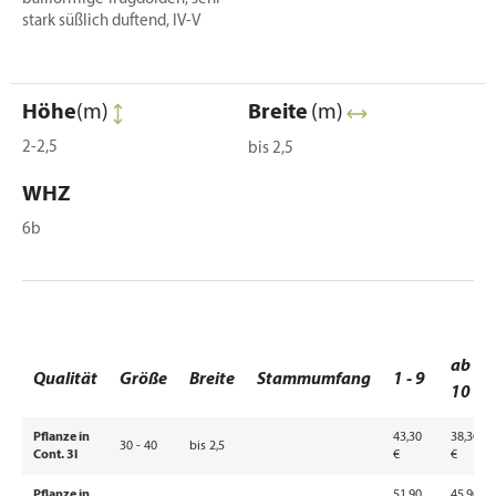
stark süßlich duftend, IV-V
Höhe
(m)
Breite
(m)
2-2,5
bis 2,5
WHZ
6b
ab
Qualität
Größe
Breite
Stammumfang
1 - 9
10
Pflanze in
43,30
38,30
30 - 40
bis 2,5
Cont. 3l
€
€
Pflanze in
51,90
45,90