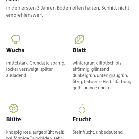
in den ersten 3 Jahren Boden offen halten, Schnitt nicht
empfehlenswert
Wuchs
Blatt
mittelstark, Grundäste sparrig,
wintergrün, elliptisch bis
locker verzweigt, später
eiförmig, glänzend
ausladend
dunkelgrün, unten graugrün,
filzig, teilweise Herbstfärbung
gelb, orange und rot
Blüte
Frucht
knospig rosa, aufgeblüht weiß,
Steinfrucht, unbedeutend
ballförmige Trugdolden, sehr