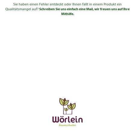
Sie haben einen Fehler entdeckt oder Ihnen fällt in einem Produkt ein
Qualitätsmangel auf?
Solitär 3xv
125 -
Schreiben Sie uns einfach eine Mail, wir freuen uns auf Ihre
410,00
bis 2,5
mB
150
Mithilfe.
€
Solitär 4xv
125 -
410,00
bis 2,5
mDb
150
€
Solitär 4xv
150 -
560,00
bis 2,5
mDb
175
€
Solitär 4xv
175 -
795,00
bis 2,5
mDb
200
€