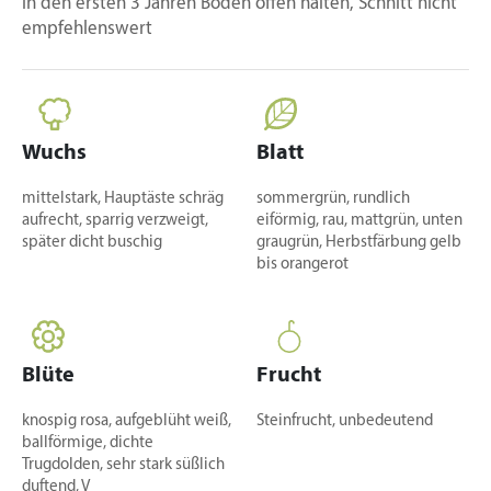
in den ersten 3 Jahren Boden offen halten, Schnitt nicht
empfehlenswert
Wuchs
Blatt
mittelstark, Hauptäste schräg
sommergrün, rundlich
aufrecht, sparrig verzweigt,
eiförmig, rau, mattgrün, unten
später dicht buschig
graugrün, Herbstfärbung gelb
bis orangerot
Blüte
Frucht
knospig rosa, aufgeblüht weiß,
Steinfrucht, unbedeutend
ballförmige, dichte
Trugdolden, sehr stark süßlich
duftend, V