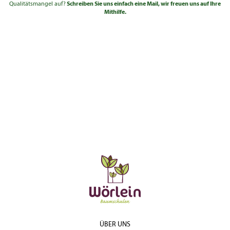
Qualitätsmangel auf?
Solitär 4xv
125 -
Schreiben Sie uns einfach eine Mail, wir freuen uns auf Ihre
410,00
bis 2,5
mDb
150
Mithilfe.
€
Solitär 4xv
150 -
560,00
bis 2,5
mDb
175
€
Solitär 4xv
175 -
795,00
bis 2,5
mDb
200
€
ÜBER UNS