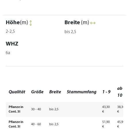
Höhe
(m)
Breite
(m)
2-2,5
bis 2,5
WHZ
6a
ab
Qualität
Größe
Breite
Stammumfang
1 - 9
10
Pflanze in
43,30
38,30
30 - 40
bis 2,5
Cont. 3l
€
€
Pflanze in
51,90
45,90
40 - 60
bis 2,5
Cont. 3l
€
€