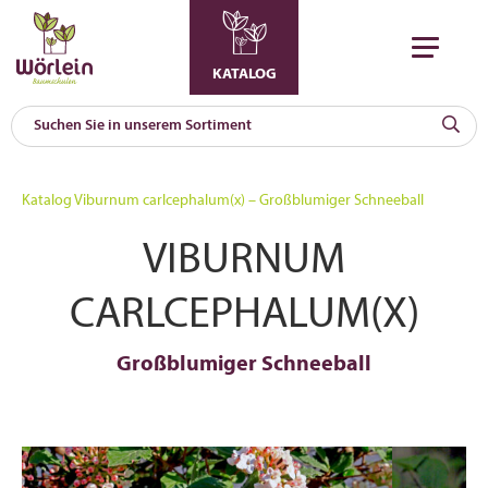
KATALOG
KAT
0
Katalog
Viburnum carlcephalum(x) – Großblumiger Schneeball
a
VIBURNUM
A
F
l
CARLCEPHALUM(X)
Großblumiger Schneeball