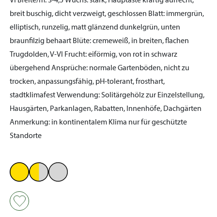
VI
Breite/m:
3-4,5
Wuchs:
stark, Hauptäste kräftig aufrecht,
breit buschig, dicht verzweigt, geschlossen
Blatt:
immergrün,
elliptisch, runzelig, matt glänzend dunkelgrün, unten
braunfilzig behaart
Blüte:
cremeweiß, in breiten, flachen
Trugdolden, V-VI
Frucht:
eiförmig, von rot in schwarz
übergehend
Ansprüche:
normale Gartenböden, nicht zu
trocken, anpassungsfähig, pH-tolerant, frosthart,
stadtklimafest
Verwendung:
Solitärgehölz zur Einzelstellung,
Hausgärten, Parkanlagen, Rabatten, Innenhöfe, Dachgärten
Anmerkung:
in kontinentalem Klima nur für geschützte
Standorte