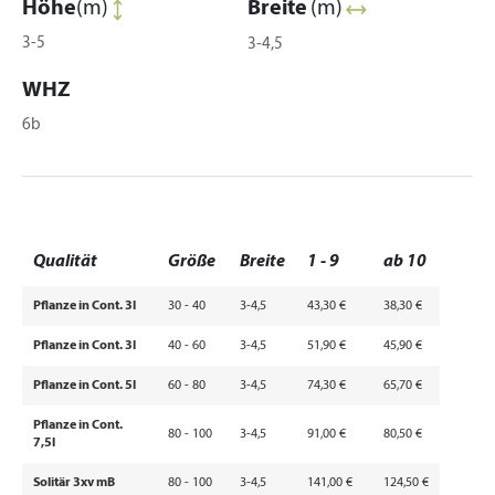
Höhe
(m)
Breite
(m)
3-5
3-4,5
WHZ
6b
Qualität
Größe
Breite
1 - 9
ab 10
Pflanze in Cont. 3l
30 - 40
3-4,5
43,30 €
38,30 €
Pflanze in Cont. 3l
40 - 60
3-4,5
51,90 €
45,90 €
Pflanze in Cont. 5l
60 - 80
3-4,5
74,30 €
65,70 €
Pflanze in Cont.
80 - 100
3-4,5
91,00 €
80,50 €
7,5l
Solitär 3xv mB
80 - 100
3-4,5
141,00 €
124,50 €