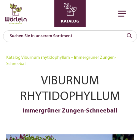
KATALOG
KAT
0
Katalog
Viburnum rhytidophyllum – Immergrüner Zungen-
a
Schneeball
A
VIBURNUM
F
l
RHYTIDOPHYLLUM
Immergrüner Zungen-Schneeball