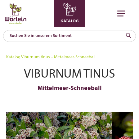
KATALOG
KAT
0
Katalog
Viburnum tinus – Mittelmeer-Schneeball
a
VIBURNUM TINUS
A
F
l
Mittelmeer-Schneeball