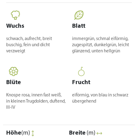
Wuchs
Blatt
schwach, aufrecht, breit
immergrün, schmal eiförmig,
buschig, fein und dicht
zugespitzt, dunkelgrün, leicht
verzweigt
glänzend, unten hellgrün
Blüte
Frucht
Knospe rosa, innen fast weiß,
eiförmig, von blau in schwarz
in kleinen Trugdolden, duftend,
übergehend
III-IV
Höhe
(m)
Breite
(m)