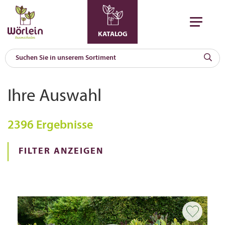
KATALOG
KAT
0
Ihre Auswahl
a
A
2396 Ergebnisse
F
l
FILTER ANZEIGEN